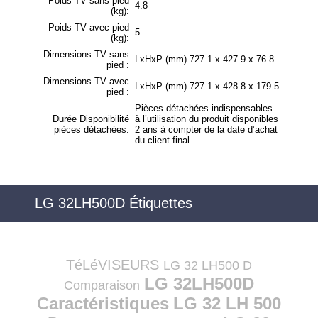
Poids TV sans pied
4.8
(kg):
Poids TV avec pied
5
(kg):
Dimensions TV sans
LxHxP (mm) 727.1 x 427.9 x 76.8
pied :
Dimensions TV avec
LxHxP (mm) 727.1 x 428.8 x 179.5
pied :
Pièces détachées indispensables
Durée Disponibilité
à l’utilisation du produit disponibles
pièces détachées:
2 ans à compter de la date d’achat
du client final
LG 32LH500D Étiquettes
TéLéVISEURS
LG 32 LH500 D
LG 32LH500D
Comparaison
Caractéristiques
LG 32 LH 500