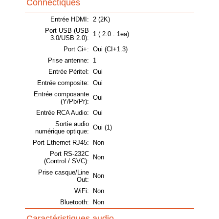
Connectiques
Entrée HDMI:
2 (2K)
Port USB (USB
1 ( 2.0 : 1ea)
3.0/USB 2.0):
Port Ci+:
Oui (CI+1.3)
Prise antenne:
1
Entrée Péritel:
Oui
Entrée composite:
Oui
Entrée composante
Oui
(Y/Pb/Pr):
Entrée RCA Audio:
Oui
Sortie audio
Oui (1)
numérique optique:
Port Ethernet RJ45:
Non
Port RS-232C
Non
(Control / SVC):
Prise casque/Line
Non
Out:
WiFi:
Non
Bluetooth:
Non
Caractéristiques audio