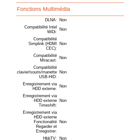
Fonctions Multimédia
DLNA:
Non
Compatibilité Intel
Non
WiDi:
Compatibilité
Simplink (HDMI
Non
CEC):
Compatibilité
Non
Miracast:
Compatibilité
clavier/souris/manette
Non
USB-HID:
Enregistrement via
Non
HDD externe:
Enregistrement via
HDD externe
Non
Timeshift:
Enregistrement via
HDD externe
Fonctionalité
Non
Regarder et
Enregistrer:
HbbTV:
Non