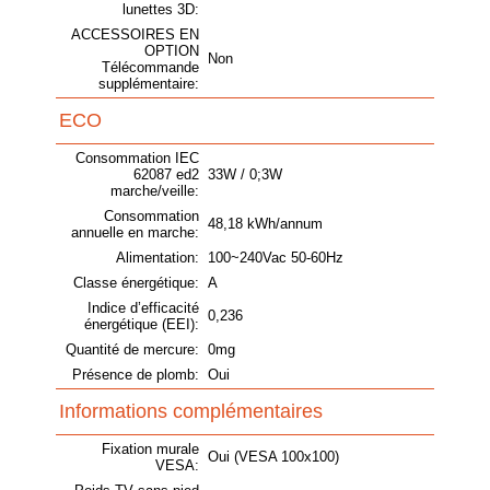
lunettes 3D:
ACCESSOIRES EN
OPTION
Non
Télécommande
supplémentaire:
ECO
Consommation IEC
62087 ed2
33W / 0;3W
marche/veille:
Consommation
48,18 kWh/annum
annuelle en marche:
Alimentation:
100~240Vac 50-60Hz
Classe énergétique:
A
Indice d’efficacité
0,236
énergétique (EEI):
Quantité de mercure:
0mg
Présence de plomb:
Oui
Informations complémentaires
Fixation murale
Oui (VESA 100x100)
VESA: