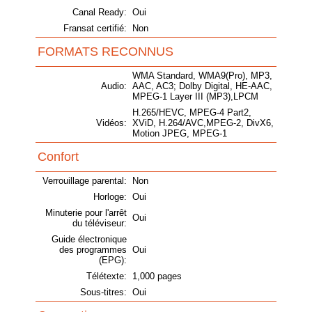
Canal Ready:
Oui
Fransat certifié:
Non
FORMATS RECONNUS
WMA Standard, WMA9(Pro), MP3,
Audio:
AAC, AC3; Dolby Digital, HE-AAC,
MPEG-1 Layer III (MP3),LPCM
H.265/HEVC, MPEG-4 Part2,
Vidéos:
XViD, H.264/AVC,MPEG-2, DivX6,
Motion JPEG, MPEG-1
Confort
Verrouillage parental:
Non
Horloge:
Oui
Minuterie pour l'arrêt
Oui
du téléviseur:
Guide électronique
des programmes
Oui
(EPG):
Télétexte:
1,000 pages
Sous-titres:
Oui