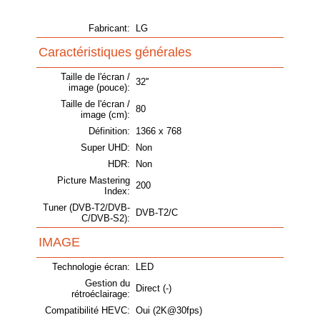
Fabricant:
LG
Caractéristiques générales
Taille de l'écran /
32''
image (pouce):
Taille de l'écran /
80
image (cm):
Définition:
1366 x 768
Super UHD:
Non
HDR:
Non
Picture Mastering
200
Index:
Tuner (DVB-T2/DVB-
DVB-T2/C
C/DVB-S2):
IMAGE
Technologie écran:
LED
Gestion du
Direct (-)
rétroéclairage:
Compatibilité HEVC:
Oui (2K@30fps)