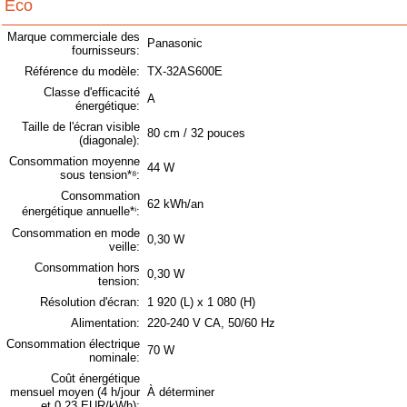
Éco
Marque commerciale des
Panasonic
fournisseurs:
Référence du modèle:
TX-32AS600E
Classe d'efficacité
A
énergétique:
Taille de l'écran visible
80 cm / 32 pouces
(diagonale):
Consommation moyenne
44 W
sous tension*⁸:
Consommation
62 kWh/an
énergétique annuelle*ⁱ:
Consommation en mode
0,30 W
veille:
Consommation hors
0,30 W
tension:
Résolution d'écran:
1 920 (L) x 1 080 (H)
Alimentation:
220-240 V CA, 50/60 Hz
Consommation électrique
70 W
nominale:
Coût énergétique
mensuel moyen (4 h/jour
À déterminer
et 0,23 EUR/kWh):