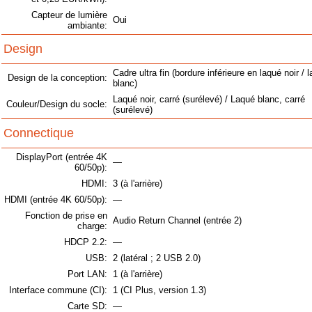
Capteur de lumière
Oui
ambiante:
Design
Cadre ultra fin (bordure inférieure en laqué noir / 
Design de la conception:
blanc)
Laqué noir, carré (surélevé) / Laqué blanc, carré
Couleur/Design du socle:
(surélevé)
Connectique
DisplayPort (entrée 4K
—
60/50p):
HDMI:
3 (à l'arrière)
HDMI (entrée 4K 60/50p):
—
Fonction de prise en
Audio Return Channel (entrée 2)
charge:
HDCP 2.2:
—
USB:
2 (latéral ; 2 USB 2.0)
Port LAN:
1 (à l'arrière)
Interface commune (CI):
1 (CI Plus, version 1.3)
Carte SD:
—