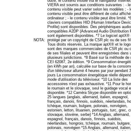
outre, le contenu visible via le navigateur Internet
VIERA est soumis aux conditions suivantes : - le
contenu visible peut varier selon les modèles ; - l
contenu visible peut être différent de celui affich
ordinateur ; - le contenu visible peut être limité. 
claviers compatibles HID (Human Interface Devi
Profile) sont disponibles. Des périphériques audio
compatibles A2DP (Advanced Audio Distribution P
sont également disponibles. *7 Le logiciel aptX® 
NOTA:
protégé par un copyright de CSR plc ou de ses fil
Tous droits réservés. La marque aptX® et le log
sont des marques commerciales de CSR plc ou d
de ses filiales et peuvent être enregistrées dans
plusieurs juridictions. *8 Basé sur la méthode d
CEI 62087, 2e édition. *9 Consommation énergét
(en kWh par an), calculée sur base de la conso
d'un téléviseur allumé 4 heures par jour pendant 
jours La consommation énergétique réelle dépen
mode d'utilisation du téléviseur. *10 La liste des
accessoires n'est pas exhaustive. *11 Pour le hon
le roumain et le slovaque, seul le guidage vocal e
disponible. *12 Caméra Skype disponible en optio
25 langues (anglais, allemand, italien, espagnol,
français, danois, finnois, suédois, néerlandais, h
tchèque, roumain, bulgare, polonais, norvégien,
estonien, letton, lituanien, portugais, turc, grec, c
slovaque, slovène, serbe) *14 Anglais, allemand, i
espagnol, français, danois, finnois, suédois,
néerlandais, hongrois, tchèque, roumain, bulgare,
polonais, norvégien *15 Anglais, allemand, italien