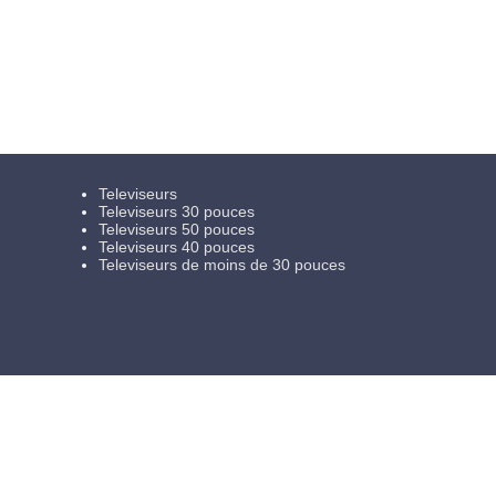
Televiseurs
Televiseurs 30 pouces
Televiseurs 50 pouces
Televiseurs 40 pouces
Televiseurs de moins de 30 pouces