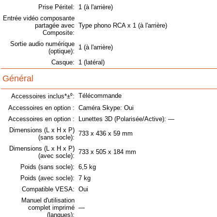
Prise Péritel:
1 (à l'arrière)
Entrée vidéo composante
partagée avec
Type phono RCA x 1 (à l'arrière)
Composite:
Sortie audio numérique
1 (à l'arrière)
(optique):
Casque:
1 (latéral)
Général
Télécommande
Accessoires inclus*±⁰:
Accessoires en option :
Caméra Skype: Oui
Accessoires en option :
Lunettes 3D (Polarisée/Active): —
Dimensions (L x H x P)
733 x 436 x 59 mm
(sans socle):
Dimensions (L x H x P)
733 x 505 x 184 mm
(avec socle):
Poids (sans socle):
6,5 kg
Poids (avec socle):
7 kg
Compatible VESA:
Oui
Manuel d'utilisation
complet imprimé
—
(langues):