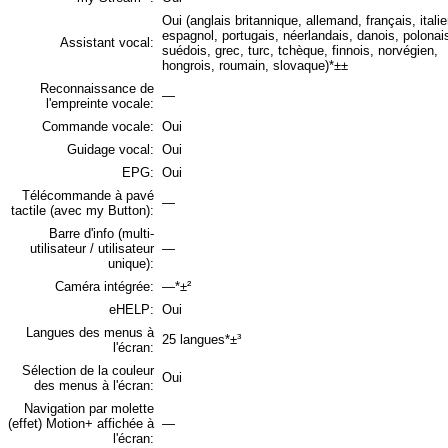
Oui (anglais britannique, allemand, français, italie
espagnol, portugais, néerlandais, danois, polonai
Assistant vocal:
suédois, grec, turc, tchèque, finnois, norvégien,
hongrois, roumain, slovaque)*±±
Reconnaissance de
—
l'empreinte vocale:
Commande vocale:
Oui
Guidage vocal:
Oui
EPG:
Oui
Télécommande à pavé
—
tactile (avec my Button):
Barre d'info (multi-
utilisateur / utilisateur
—
unique):
Caméra intégrée:
—*±²
eHELP:
Oui
Langues des menus à
25 langues*±³
l'écran:
Sélection de la couleur
Oui
des menus à l'écran:
Navigation par molette
(effet) Motion+ affichée à
—
l'écran: