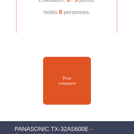
Évaluation:
/
points.
0
Notés
personnes.
Pour
comparer
PANASONIC TX-32AS600E -