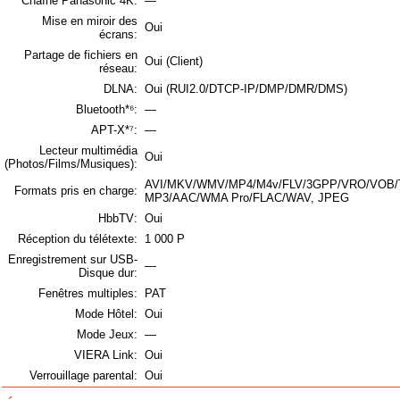
Chaîne Panasonic 4K:
—
Mise en miroir des
Oui
écrans:
Partage de fichiers en
Oui (Client)
réseau:
DLNA:
Oui (RUI2.0/DTCP-IP/DMP/DMR/DMS)
Bluetooth*⁶:
—
APT-X*⁷:
—
Lecteur multimédia
Oui
(Photos/Films/Musiques):
AVI/MKV/WMV/MP4/M4v/FLV/3GPP/VRO/VOB/
Formats pris en charge:
MP3/AAC/WMA Pro/FLAC/WAV, JPEG
HbbTV:
Oui
Réception du télétexte:
1 000 P
Enregistrement sur USB-
—
Disque dur:
Fenêtres multiples:
PAT
Mode Hôtel:
Oui
Mode Jeux:
—
VIERA Link:
Oui
Verrouillage parental:
Oui