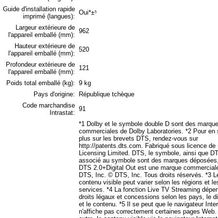
Guide d'installation rapide
Oui*±⁵
imprimé (langues):
Largeur extérieure de
962
l'appareil emballé (mm):
Hauteur extérieure de
520
l'appareil emballé (mm):
Profondeur extérieure de
121
l'appareil emballé (mm):
Poids total emballé (kg):
9 kg
Pays d'origine:
République tchèque
Code marchandise
91
Intrastat:
*1 Dolby et le symbole double D sont des marqu
commerciales de Dolby Laboratories. *2 Pour en 
plus sur les brevets DTS, rendez-vous sur
http://patents.dts.com. Fabriqué sous licence d
Licensing Limited. DTS, le symbole, ainsi que D
associé au symbole sont des marques déposées,
DTS 2.0+Digital Out est une marque commercial
DTS, Inc. © DTS, Inc. Tous droits réservés. *3 L
contenu visible peut varier selon les régions et le
services. *4 La fonction Live TV Streaming dépe
droits légaux et concessions selon les pays, le di
et le contenu. *5 Il se peut que le navigateur Inte
n'affiche pas correctement certaines pages Web.