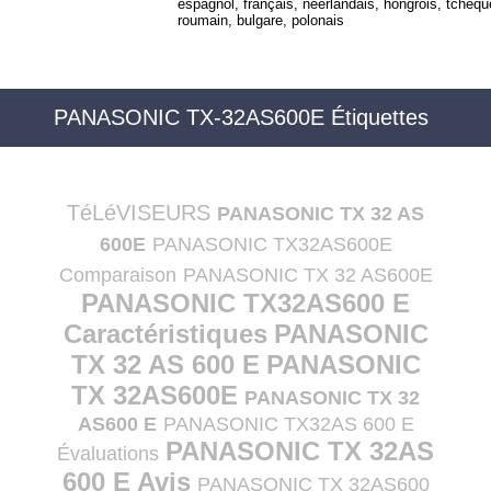
espagnol, français, néerlandais, hongrois, tchèqu
roumain, bulgare, polonais
PANASONIC TX-32AS600E Étiquettes
TéLéVISEURS
PANASONIC TX 32 AS
600E
PANASONIC TX32AS600E
Comparaison
PANASONIC TX 32 AS600E
PANASONIC TX32AS600 E
Caractéristiques
PANASONIC
TX 32 AS 600 E
PANASONIC
TX 32AS600E
PANASONIC TX 32
AS600 E
PANASONIC TX32AS 600 E
PANASONIC TX 32AS
Évaluations
600 E Avis
PANASONIC TX 32AS600