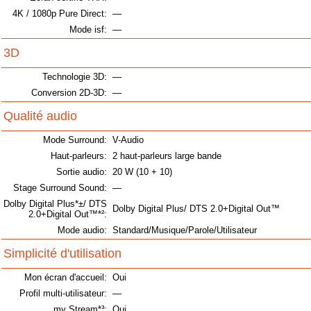
4K / 1080p Pure Direct:
—
Mode isf:
—
3D
Technologie 3D:
—
Conversion 2D-3D:
—
Qualité audio
Mode Surround:
V-Audio
Haut-parleurs:
2 haut-parleurs large bande
Sortie audio:
20 W (10 + 10)
Stage Surround Sound:
—
Dolby Digital Plus*±/ DTS
Dolby Digital Plus/ DTS 2.0+Digital Out™
2.0+Digital Out™*²:
Mode audio:
Standard/Musique/Parole/Utilisateur
Simplicité d'utilisation
Mon écran d'accueil:
Oui
Profil multi-utilisateur:
—
my Stream*³:
Oui