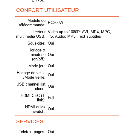
EIT/SI):
CONFORT UTILISATEUR
Modèle de
RC300W
télécommande:
Lecteur
Video up to 1080P: AVI, MP4, MPG,
multimédia USB:
TS, Audio: MP3, Text subtitles
Sous-titre:
Oui
Horloge &
minuterie
Oui
(on/off):
Mode jeu:
Oui
Horloge de veille
Oui
/Mode veille:
USB channel list
Oui
clone:
HDMI CEC (T-
Full
link):
HDMI quick
Oui
switch:
SERVICES
Teletext pages:
Oui