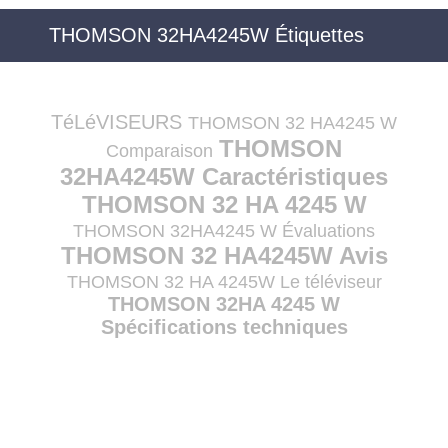
THOMSON 32HA4245W Étiquettes
TéLéVISEURS
THOMSON 32 HA4245 W
THOMSON
Comparaison
32HA4245W Caractéristiques
THOMSON 32 HA 4245 W
THOMSON 32HA4245 W Évaluations
THOMSON 32 HA4245W Avis
THOMSON 32 HA 4245W Le téléviseur
THOMSON 32HA 4245 W
Spécifications techniques