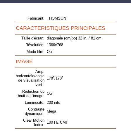
Fabricant:
THOMSON
CARACTERISTIQUES PRINCIPALES
Taille d'écran:
diagonale (cm/po) 32 in. / 81 cm.
Résolution:
1366x768
Mode film:
Oui
IMAGE
Amp.
horizontale/angle
178⁰/178⁰
de visualisation
vert.:
Réduction du
Oui
bruit de l'image:
Luminosité:
200 nits
Contraste
Mega
dynamique:
Clear Motion
100 Hz CMI
Index: