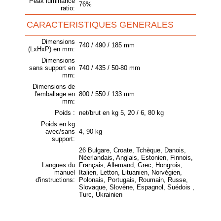
Peak luminance
76%
ratio:
CARACTERISTIQUES GENERALES
Dimensions
740 / 490 / 185 mm
(LxHxP) en mm:
Dimensions
sans support en
740 / 435 / 50-80 mm
mm:
Dimensions de
l'emballage en
800 / 550 / 133 mm
mm:
Poids :
net/brut en kg 5, 20 / 6, 80 kg
Poids en kg
avec/sans
4, 90 kg
support:
26 Bulgare, Croate, Tchèque, Danois,
Néerlandais, Anglais, Estonien, Finnois,
Langues du
Français, Allemand, Grec, Hongrois,
manuel
Italien, Letton, Lituanien, Norvégien,
d'instructions:
Polonais, Portugais, Roumain, Russe,
Slovaque, Slovène, Espagnol, Suédois ,
Turc, Ukrainien