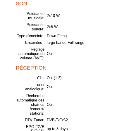
SON
Puissance
2x10 W
musicale:
Puissance
2x5 W
sonore:
Type d'enceinte:
Down Firing
Enceintes :
large bande Full range
Réglage
automatique du
Oui
volume (AVC):
RÉCEPTION
CI+:
Oui (1.3)
Tuner
Oui
analogique:
Recherche
automatique des
chaînes
Oui
/canaux/
stations:
DTV Tuner:
DVB-T/C/S2
EPG (DVB
up to 8 days