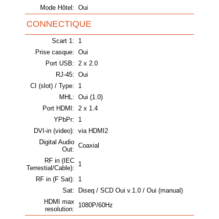
Mode Hôtel:
Oui
CONNECTIQUE
Scart 1:
1
Prise casque:
Oui
Port USB:
2 x 2.0
RJ-45:
Oui
CI (slot) / Type:
1
MHL:
Oui (1.0)
Port HDMI:
2 x 1.4
YPbPr:
1
DVI-in (video):
via HDMI2
Digital Audio
Coaxial
Out:
RF in (IEC
1
Terrestial/Cable):
RF in (F Sat):
1
Sat:
Diseq / SCD Oui v.1.0 / Oui (manual)
HDMI max
1080P/60Hz
resolution: