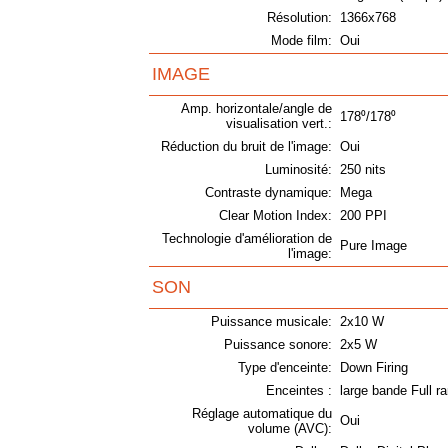
Résolution:
1366x768
Mode film:
Oui
IMAGE
Amp. horizontale/angle de
178⁰/178⁰
visualisation vert.:
Réduction du bruit de l'image:
Oui
Luminosité:
250 nits
Contraste dynamique:
Mega
Clear Motion Index:
200 PPI
Technologie d'amélioration de
Pure Image
l'image:
SON
Puissance musicale:
2x10 W
Puissance sonore:
2x5 W
Type d'enceinte:
Down Firing
Enceintes :
large bande Full r
Réglage automatique du
Oui
volume (AVC):