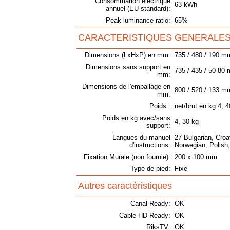
Consommation électrique
63 kWh
annuel (EU standard):
Peak luminance ratio:
65%
CARACTERISTIQUES GENERALE
Dimensions (LxHxP) en mm:
735 / 480 / 190 m
Dimensions sans support en
735 / 435 / 50-80
mm:
Dimensions de l'emballage en
800 / 520 / 133 m
mm:
Poids :
net/brut en kg 4, 4
Poids en kg avec/sans
4, 30 kg
support:
Langues du manuel
27 Bulgarian, Croa
d'instructions:
Norwegian, Polish
Fixation Murale (non fournie):
200 x 100 mm
Type de pied:
Fixe
Autres caractéristiques
Canal Ready:
OK
Cable HD Ready:
OK
RiksTV:
OK