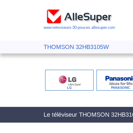
www.televiseurs-30-pouces.allesuper.com
THOMSON 32HB3105W
LG
PANASONIC
Le téléviseur THOMSON 32HB3