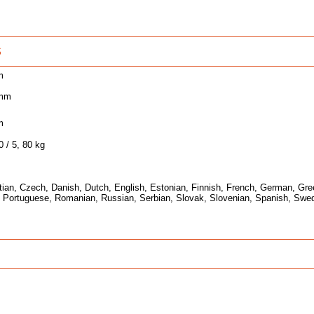
S
m
 mm
m
0 / 5, 80 kg
tian, Czech, Danish, Dutch, English, Estonian, Finnish, French, German, Greek
, Portuguese, Romanian, Russian, Serbian, Slovak, Slovenian, Spanish, Swed