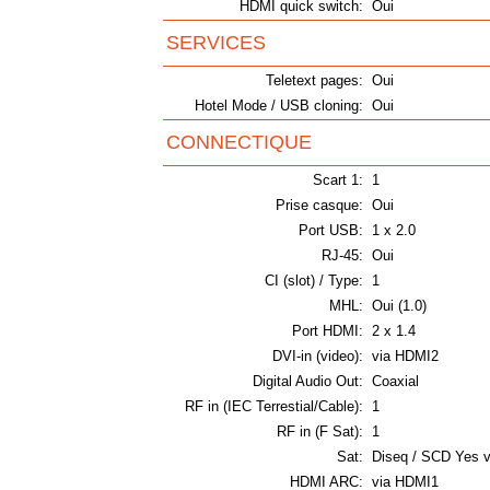
HDMI quick switch:
Oui
SERVICES
Teletext pages:
Oui
Hotel Mode / USB cloning:
Oui
CONNECTIQUE
Scart 1:
1
Prise casque:
Oui
Port USB:
1 x 2.0
RJ-45:
Oui
CI (slot) / Type:
1
MHL:
Oui (1.0)
Port HDMI:
2 x 1.4
DVI-in (video):
via HDMI2
Digital Audio Out:
Coaxial
RF in (IEC Terrestial/Cable):
1
RF in (F Sat):
1
Sat:
Diseq / SCD Yes v
HDMI ARC:
via HDMI1