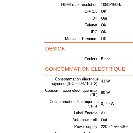
HDMI max resolution:
1080P/60Hz
CI+ 1.3:
OK
HD+:
Oui
Telenet:
OK
UPC:
OK
Mediaset Premium:
OK
DESIGN
Couleur:
Blanc
CONSOMMATION ELECTRIQUE
Consommation électrique
43 W
moyenne (IEC 62087 Ed. 2):
Consommation électrique max.
80 W
(RL):
Consommation électrique en
0, 29 W
veille:
Label Energie:
A+
Auto power off:
Oui
Power supply:
220-240V~50Hz