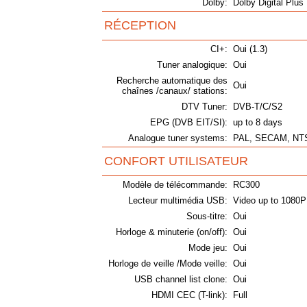
Dolby:
Dolby Digital Plus
RÉCEPTION
CI+:
Oui (1.3)
Tuner analogique:
Oui
Recherche automatique des
Oui
chaînes /canaux/ stations:
DTV Tuner:
DVB-T/C/S2
EPG (DVB EIT/SI):
up to 8 days
Analogue tuner systems:
PAL, SECAM, NTSC
CONFORT UTILISATEUR
Modèle de télécommande:
RC300
Lecteur multimédia USB:
Video up to 1080P
Sous-titre:
Oui
Horloge & minuterie (on/off):
Oui
Mode jeu:
Oui
Horloge de veille /Mode veille:
Oui
USB channel list clone:
Oui
HDMI CEC (T-link):
Full