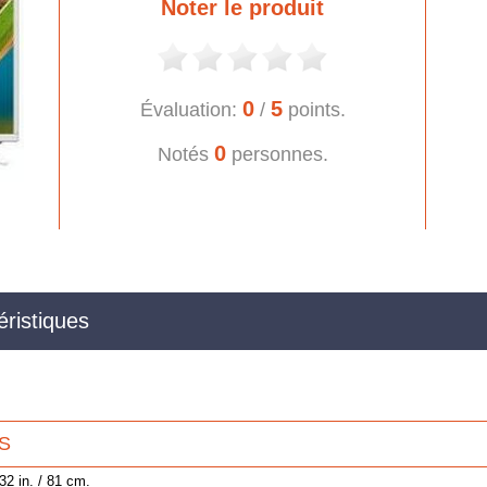
Noter le produit
0
5
Évaluation:
/
points.
0
Notés
personnes.
istiques
S
32 in. / 81 cm.